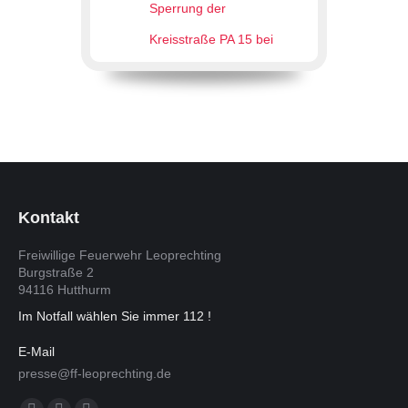
Sperrung der
Kreisstraße PA 15 bei
Weihmörting
Passau,
22.03.2025 08:00 Uhr
Aufgrund der
Baumaßnahmen in
Zusammenhang mit dem
Ersatzneubau der
Rottbrücke wurde die
Sperrung auf den
kompletten motorisierten
Kontakt
Verkehr sowie Radfahrer
und Fußgänger
ausgeweitet.
Freiwillige Feuerwehr Leoprechting
Burgstraße 2
94116 Hutthurm
Im Notfall wählen Sie immer 112 !
E-Mail
presse@ff-leoprechting.de
Finden Sie uns auf: