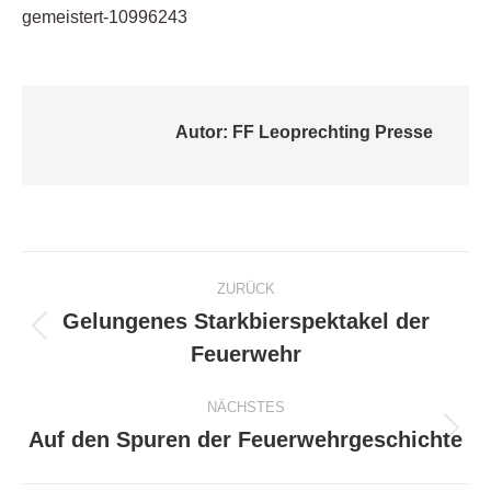
gemeistert-10996243
Autor:
FF Leoprechting Presse
Kommentarnavigation
ZURÜCK
Gelungenes Starkbierspektakel der
Vorheriger
Feuerwehr
Beitrag:
NÄCHSTES
Auf den Spuren der Feuerwehrgeschichte
Nächster
Beitrag: