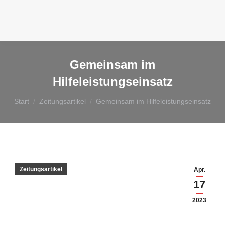
Gemeinsam im
Hilfeleistungseinsatz
Sie befinden sich hier:
Start
Zeitungsartikel
Gemeinsam im Hilfeleistungseinsatz
Zeitungsartikel
Apr.
17
2023