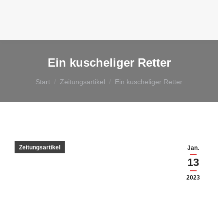
Ein kuscheliger Retter
Sie befinden sich hier:
Start
Zeitungsartikel
Ein kuscheliger Retter
Zeitungsartikel
Jan.
13
2023