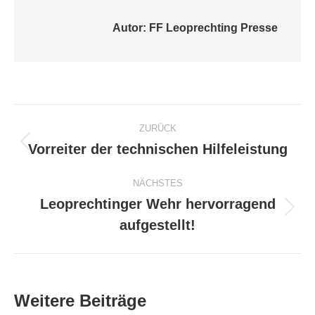
Autor:
FF Leoprechting Presse
Kommentarnavigation
ZURÜCK
Vorreiter der technischen Hilfeleistung
Vorheriger
Beitrag:
NÄCHSTES
Leoprechtinger Wehr hervorragend
Nächster
aufgestellt!
Beitrag:
Weitere Beiträge