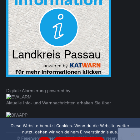
in
in
opens
new
new
in
window
window
new
window
Digitale Alarmierung powered by
Aktuelle Info- und Warnnachrichten erhalten Sie über
Diese Website benutzt Cookies. Wenn du die Website weiter
nutzt, gehen wir von deinem Einverständnis aus.
© Feuerwehr Leoprechting 2018 - 2026. All rights reserved.