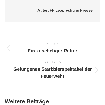
Autor:
FF Leoprechting Presse
Kommentarnavigation
ZURÜCK
Ein kuscheliger Retter
Vorheriger
Beitrag:
NÄCHSTES
Gelungenes Starkbierspektakel der
Nächster
Feuerwehr
Beitrag:
Weitere Beiträge