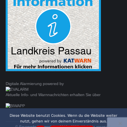
in
in
opens
new
new
in
window
window
new
window
Digitale Alarmierung powered by
Aktuelle Info- und Warnnachrichten erhalten Sie über
Diese Website benutzt Cookies. Wenn du die Website weiter
nutzt, gehen wir von deinem Einverständnis aus.
© Feuerwehr Leoprechting 2018 - 2026. All rights reserved.